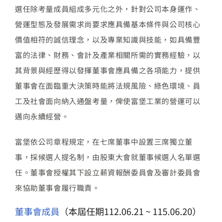
人才招募
選任除考量成員組成多元化之外，針對公司本身運作、
營運型態及發展需求尚要求應具備基本條件與公司核心
聯絡我們
價值相符的誠信理念，以及專業知識與技能，如具備豐
富的法律、財務、會計及產業相關所需的實務經驗，以
English
其背景與經歷得以發揮董事會應具備之各項能力，提供
董事會在面臨重大決策時能將法規風險、綠色環境、員
工及社會面向納入通盤考量，俾使富堡工業的營運可以
邁向永續經營。
富堡依公司章程規定，在七席董事中設置三席獨立董
事，採候選人提名制，由股東大會就董事候選人名單選
任。董事會授權其下設立薪資報酬委員會及審計委員會
來協助董事會履行職責。
董事會成員
（本屆任期112.06.21 ~ 115.06.20）