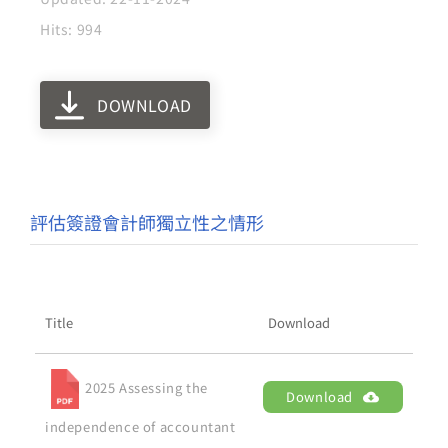
Hits: 994
DOWNLOAD
評估簽證會計師獨立性之情形
Title
Download
2025 Assessing the
Download
independence of accountant