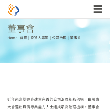
略
過
收
內
董事會
合
容
投資人關係
Home:
首頁
投資人專區
公司治理
董事會
導
ESG
航
關於富堡
列
社會共榮
品牌介紹
近年來富堡逐步建置完善的公司治理組織架構，由股東
大會選出具備專業能力人士組成最高治理機構。董事會