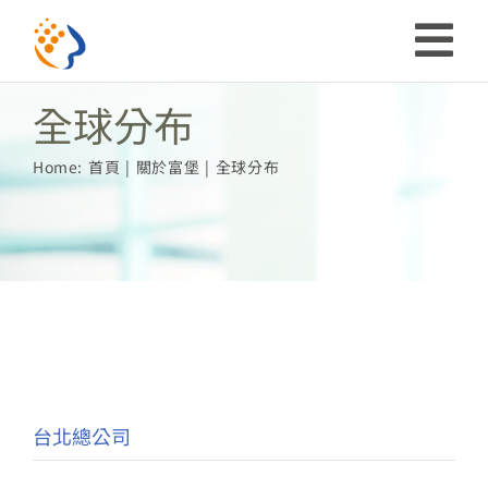
略
過
收
內
全球分布
合
容
投資人關係
Home:
首頁
關於富堡
全球分布
導
ESG
航
關於富堡
列
社會共榮
品牌介紹
台北總公司