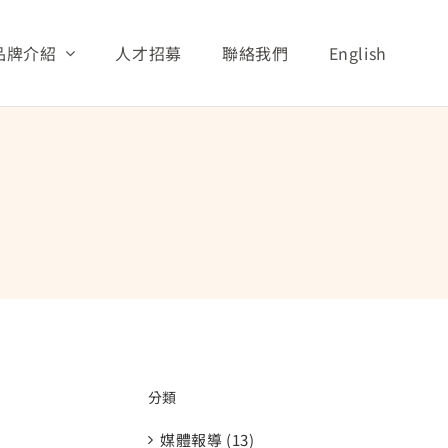
品牌介紹
人才招募
聯絡我們
English
義文教基金會
展望與願景
安安照護系列
AQUA照護系列
活動與新聞
安親照護系列
潔美細緻照護系列
全球分布
安護照護系列
Tino 嬰幼照護系列
孝親照護系列
其他產品
安爽照護系列
分類
媒體報導 (13)