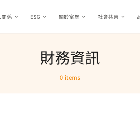
人關係
ESG
關於富堡
社會共榮
治理
永續管理
公司基本資料
財團法人富堡有
生產與研發
財務資訊
資訊
關注焦點
經營團隊
愛心救助
公司沿革
0 items
資訊
環保與安全
公司組織
公司營運
公告
資源中心
關係人專區