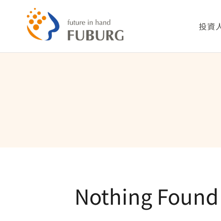
略
過
投資
內
容
公司
財務
股務
重要
Nothing Found
利害