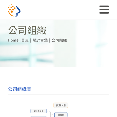
略
過
收
內
公司組織
合
容
投資人關係
Home:
首頁
關於富堡
公司組織
導
ESG
航
關於富堡
列
社會共榮
公司組織圖
品牌介紹