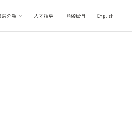
品牌介紹
人才招募
聯絡我們
English
專區
財務資訊
營收統計
2007
2007.01_Monthly_Sales_Report
義文教基金會
展望與願景
安安照護系列
AQUA照護系列
活動與新聞
安親照護系列
潔美細緻照護系列
全球分布
安護照護系列
Tino 嬰幼照護系列
孝親照護系列
其他產品
安爽照護系列