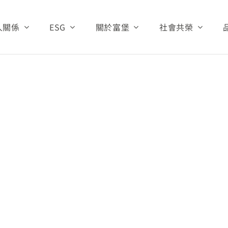
人關係
ESG
關於富堡
社會共榮
Home:
首頁
投資人
治理
永續管理
公司基本資料
財團法人富堡有
生產與研發
資訊
關注焦點
經營團隊
愛心救助
公司沿革
資訊
環保與安全
公司組織
公司營運
公告
資源中心
關係人專區