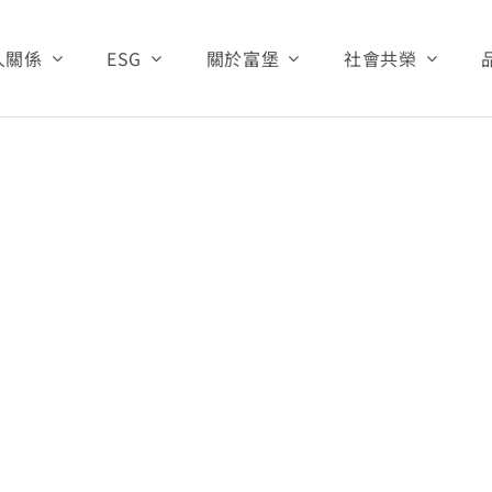
人關係
ESG
關於富堡
社會共榮
Home:
首頁
投資人
治理
永續管理
公司基本資料
財團法人富堡有
生產與研發
資訊
關注焦點
經營團隊
愛心救助
公司沿革
資訊
環保與安全
公司組織
公司營運
公告
資源中心
關係人專區