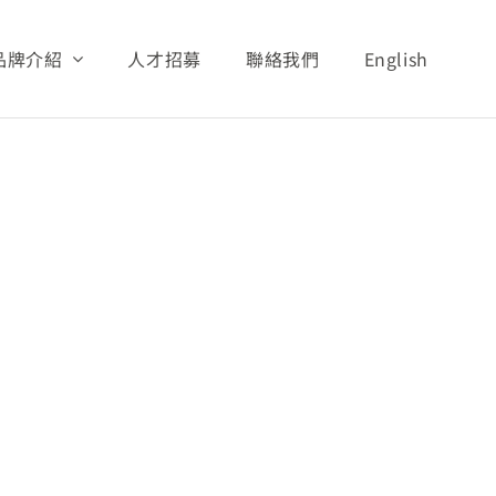
品牌介紹
人才招募
聯絡我們
English
專區
財務資訊
營收統計
2008
2008.02_Monthly_Sales_Report
義文教基金會
展望與願景
安安照護系列
AQUA照護系列
活動與新聞
安親照護系列
潔美細緻照護系列
全球分布
安護照護系列
Tino 嬰幼照護系列
孝親照護系列
其他產品
安爽照護系列