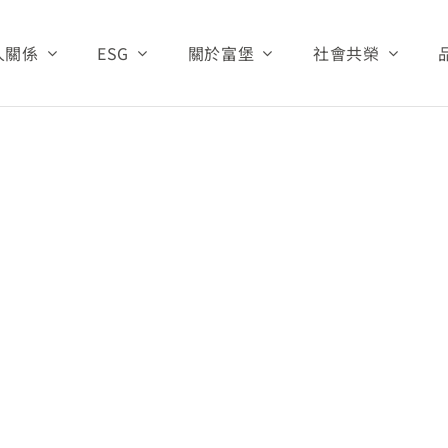
人關係
ESG
關於富堡
社會共榮
Home:
首頁
投資人
治理
永續管理
公司基本資料
財團法人富堡有
生產與研發
資訊
關注焦點
經營團隊
愛心救助
公司沿革
資訊
環保與安全
公司組織
公司營運
公告
資源中心
關係人專區