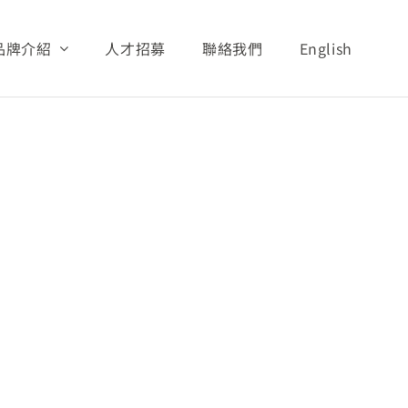
品牌介紹
人才招募
聯絡我們
English
專區
財務資訊
營收統計
2011
2011.06_Monthly_Sales_Report
義文教基金會
展望與願景
安安照護系列
AQUA照護系列
活動與新聞
安親照護系列
潔美細緻照護系列
全球分布
安護照護系列
Tino 嬰幼照護系列
孝親照護系列
其他產品
安爽照護系列