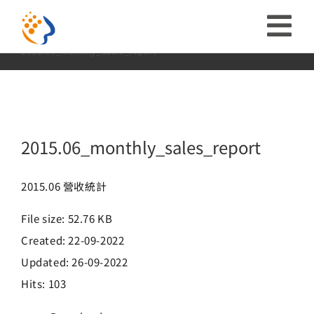
略
2015.06_monthly_sales_report
過
收
Home:
首頁
投資人專區
財務資訊
營收統計
2015
2015.06_monthly_sales_report
內
合
容
投資人關係
導
ESG
2015.06_monthly_sales_report
航
關於富堡
2015.06 營收統計
列
File size: 52.76 KB
社會共榮
Created: 22-09-2022
Updated: 26-09-2022
品牌介紹
Hits: 103