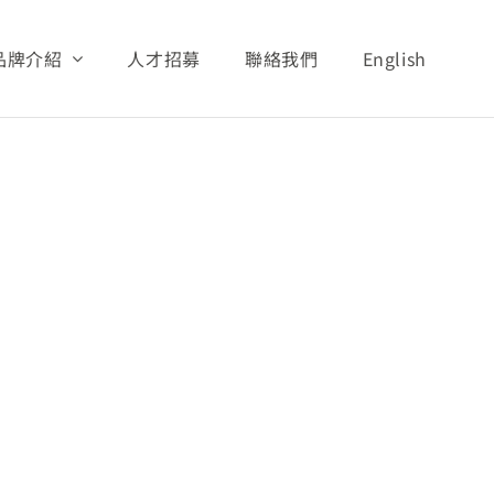
品牌介紹
人才招募
聯絡我們
English
專區
財務資訊
營收統計
2017
2017.05_monthly_sales_report
義文教基金會
展望與願景
安安照護系列
AQUA照護系列
活動與新聞
安親照護系列
潔美細緻照護系列
全球分布
安護照護系列
Tino 嬰幼照護系列
孝親照護系列
其他產品
安爽照護系列