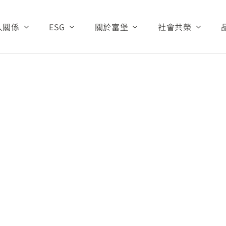
人關係
ESG
關於富堡
社會共榮
Home:
首頁
投資人
治理
永續管理
公司基本資料
財團法人富堡有
生產與研發
資訊
關注焦點
經營團隊
愛心救助
公司沿革
資訊
環保與安全
公司組織
公司營運
公告
資源中心
關係人專區