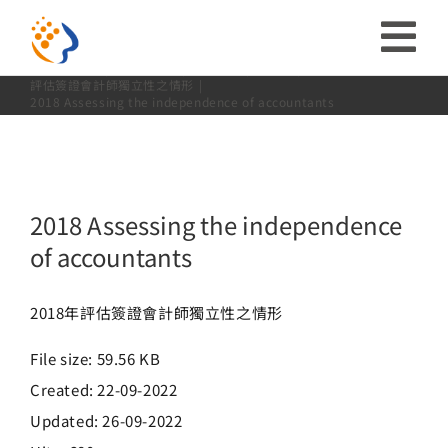
2018 Assessing the independence of
略
accountants
過
收
Home:
首頁
投資人專區
公司治理
董事會
內
評估簽證會計師獨立性之情形
2018 Assessing the independence of accountants
合
容
投資人關係
導
ESG
2018 Assessing the independence
航
of accountants
關於富堡
列
2018年評估簽證會計師獨立性之情形
社會共榮
File size: 59.56 KB
Created: 22-09-2022
品牌介紹
Updated: 26-09-2022