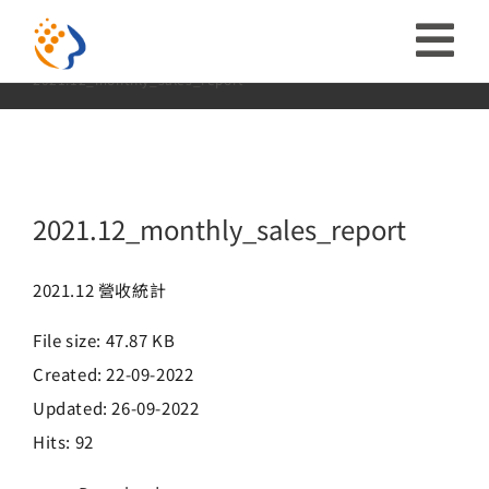
略
2021.12_monthly_sales_report
過
收
Home:
首頁
投資人專區
財務資訊
營收統計
2021
2021.12_monthly_sales_report
內
合
容
投資人關係
導
ESG
2021.12_monthly_sales_report
航
關於富堡
2021.12 營收統計
列
File size: 47.87 KB
社會共榮
Created: 22-09-2022
Updated: 26-09-2022
品牌介紹
Hits: 92