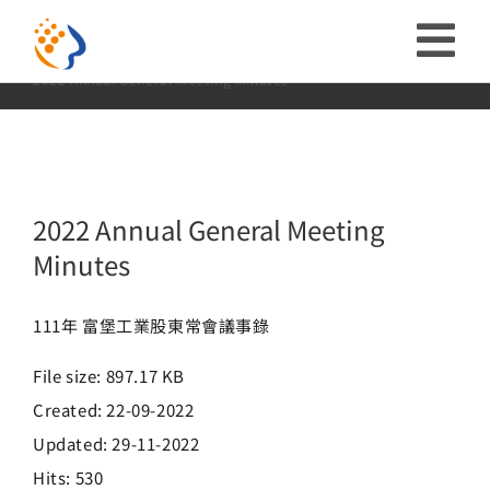
略
2022 Annual General Meeting Minutes
過
收
Home:
首頁
投資人專區
股務資訊
股東常會議事錄
2022 Annual General Meeting Minutes
內
合
容
投資人關係
導
ESG
2022 Annual General Meeting
航
Minutes
關於富堡
列
111年 富堡工業股東常會議事錄
社會共榮
File size: 897.17 KB
Created: 22-09-2022
品牌介紹
Updated: 29-11-2022
Hits: 530