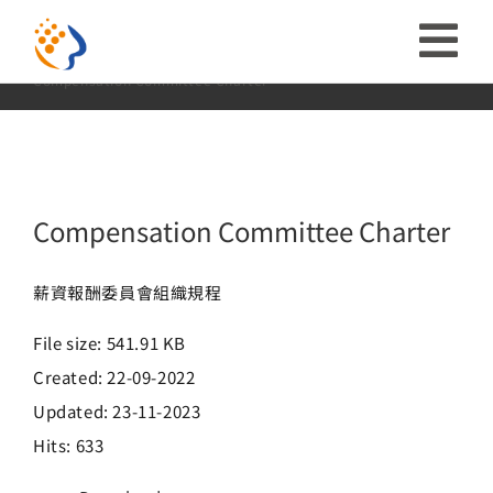
略
Compensation Committee Charter
過
收
Home:
首頁
投資人專區
公司治理
公司制度規章
Compensation Committee Charter
內
合
容
投資人關係
導
ESG
Compensation Committee Charter
航
關於富堡
薪資報酬委員會組織規程
列
File size: 541.91 KB
社會共榮
Created: 22-09-2022
Updated: 23-11-2023
品牌介紹
Hits: 633