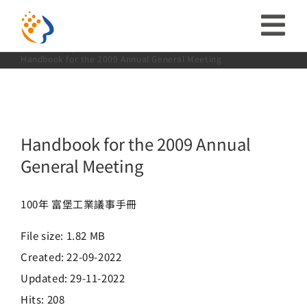
略
Handbook for the 2009 Annual General
Meeting
過
收
Home:
首頁
投資人專區
股務資訊
議事手冊
內
Handbook for the 2009 Annual General Meeting
合
容
投資人關係
導
ESG
Handbook for the 2009 Annual
航
General Meeting
關於富堡
列
100年 富堡工業議事手冊
社會共榮
File size: 1.82 MB
Created: 22-09-2022
品牌介紹
Updated: 29-11-2022
Hits: 208