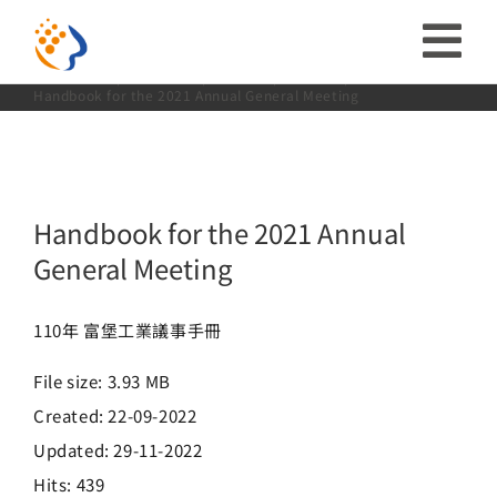
略
Handbook for the 2021 Annual General
Meeting
過
收
Home:
首頁
投資人專區
股務資訊
議事手冊
內
Handbook for the 2021 Annual General Meeting
合
容
投資人關係
導
ESG
Handbook for the 2021 Annual
航
General Meeting
關於富堡
列
110年 富堡工業議事手冊
社會共榮
File size: 3.93 MB
Created: 22-09-2022
品牌介紹
Updated: 29-11-2022
Hits: 439