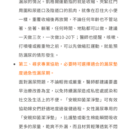
漏尿的情況。凱格爾運動指的就是收縮、夾緊肛門
周圍和尿道口及陰道口的肌肉，就像在忍住大小便
一樣，重覆收縮後再放開，不論任何年齡也不管站
著、坐著、躺著，任何時間、地點都可以做。建議
一天做三次，一次做10-20下；醫師也提醒，咳嗽、
打噴嚏或搬重物之前，可以先做縮肛運動，就能預
防漏尿的情形發生。
第三、尋求專業協助，必要時可選擇適合的漏尿墊
度過急性漏尿期。
面對漏尿問題，不論輕微或嚴重，醫師都建議要盡
早治療改善為宜，以免持續漏尿造成私密處感染和
社交及生活上的不便。「安親抑菌潔淨墊」可有效
協助婦女們舒適地度過復健過程。女性漏尿專用的
「安親抑菌潔淨墊」，比護墊或衛生棉能瞬間吸收
更多的尿量，乾爽不外漏，而且材質輕薄透氣不悶