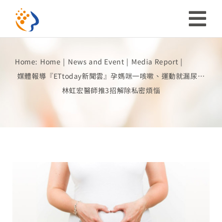
Skip
to
Tog
content
Nav
Home:
Home
News and Event
Media Report
Investor
媒體報導『ETtoday新聞雲』孕媽咪一咳嗽、運動就漏尿…
林虹宏醫師推3招解除私密煩惱
ESG
Our Story
Prosperous Society
Our Coverage