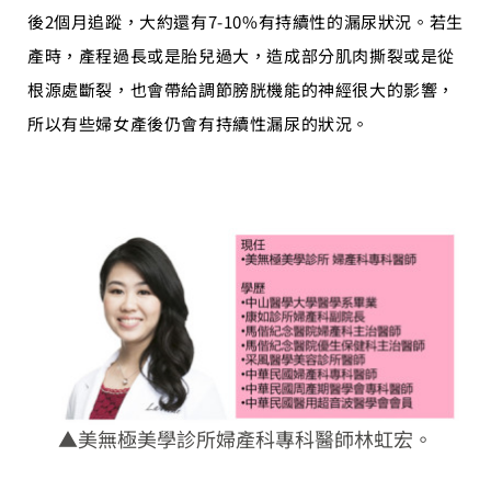
後2個月追蹤，大約還有7-10%有持續性的漏尿狀況。若生
產時，產程過長或是胎兒過大，造成部分肌肉撕裂或是從
根源處斷裂，也會帶給調節膀胱機能的神經很大的影響，
所以有些婦女產後仍會有持續性漏尿的狀況。
▲美無極美學診所婦產科專科醫師林虹宏。