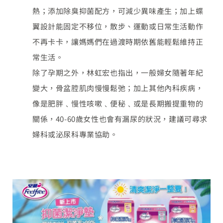
熱；添加除臭抑菌配方，可減少異味產生；加上蝶
翼設計能固定不移位，散步、運動或日常生活動作
不再卡卡，讓媽媽們在過渡時期依舊能輕鬆維持正
常生活。
除了孕期之外，林虹宏也指出，一般婦女隨著年紀
變大，骨盆腔肌肉慢慢鬆弛；加上其他內科疾病，
像是肥胖﹑慢性咳嗽﹑便秘﹑或是長期搬提重物的
關係，40-60歲女性也會有漏尿的狀況，建議可尋求
婦科或泌尿科專業協助。