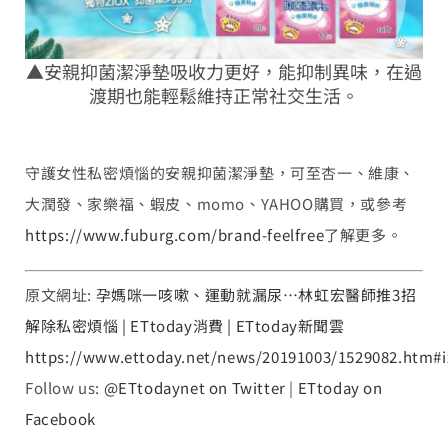
▲安親抑菌潔淨墊吸收力更好，能抑制異味，在過
渡期也能輕鬆維持正常社交生活。
守護女性私密煩惱的安親抑菌潔淨墊，可至杏一、維康、
大潤發、家樂福、蝦皮、momo、YAHOO購買，或參考
https://www.fuburg.com/brand-feelfree
了解更多。
原文網址:
孕媽咪一咳嗽、運動就漏尿…林虹宏醫師推3招
解除私密煩惱 | ETtoday消費 | ETtoday新聞雲
https://www.ettoday.net/news/20191003/1529082.htm#
Follow us:
@ETtodaynet on Twitter
|
ETtoday on
Facebook