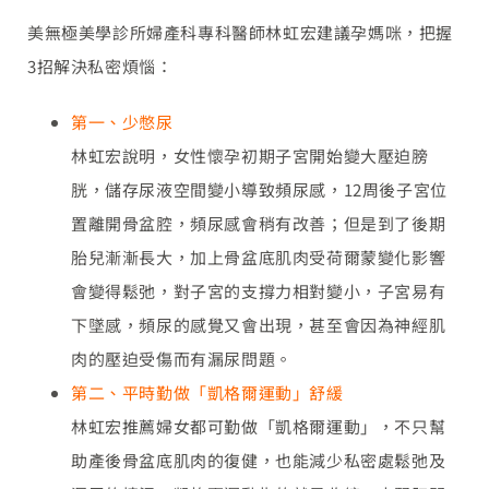
美無極美學診所婦產科專科醫師林虹宏建議孕媽咪，把握
3招解決私密煩惱：
第一、少憋尿
林虹宏說明，女性懷孕初期子宮開始變大壓迫膀
胱，儲存尿液空間變小導致頻尿感，12周後子宮位
置離開骨盆腔，頻尿感會稍有改善；但是到了後期
胎兒漸漸長大，加上骨盆底肌肉受荷爾蒙變化影響
會變得鬆弛，對子宮的支撐力相對變小，子宮易有
下墜感，頻尿的感覺又會出現，甚至會因為神經肌
肉的壓迫受傷而有漏尿問題。
第二、平時勤做「凱格爾運動」舒緩
林虹宏推薦婦女都可勤做「凱格爾運動」，不只幫
助產後骨盆底肌肉的復健，也能減少私密處鬆弛及