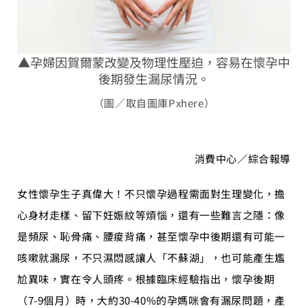
Brand
Careers
▲孕婦因賀爾蒙改變及物理性壓迫，容易在懷孕中
後期發生漏尿情況。
Contact Us
（圖／取自圖庫Pxhere）
中文
消費中心／綜合報導
女性懷孕生子真偉大！不只懷孕過程需面對生理變化，擔
心身材走樣、留下妊娠紋等煩惱，還有一些難言之隱：像
是頻尿、恥骨痛、腰痠背痛，甚至懷孕中後期還有可能一
咳嗽就漏尿，不只濕悶感讓人「不蘇湖」，也可能產生尷
尬異味，實在令人頭疼。根據臨床經驗指出，懷孕後期
（7-9個月）時，大約30-40%的孕媽咪會有漏尿問題，產